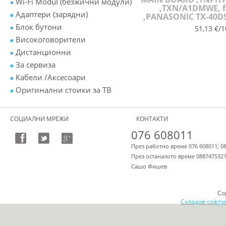
Wi-Fi Modul (безжични модули)
,TXN/A1DMWE, f
Адаптери (зарядни)
,PANASONIC TX-40D
Блок бутони
51,13 €/1
Високоговорители
Дистанционни
За сервиза
Кабели /Аксесоари
Оригинални стоики за ТВ
СОЦИАЛНИ МРЕЖИ
КОНТАКТИ
076 608011
През работно време 076 608011; 0
През останалото време 088747532
Сашо Фишев
Co
Складов софту