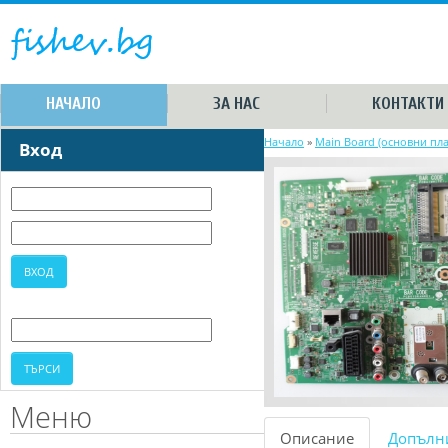
НАЧАЛО
ЗА НАС
КОНТАКТИ
Начало
»
Main Board (основни пла
Вход
Меню
Описание
Допълн