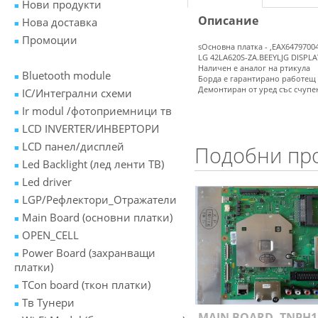
Нови продукти
Описание
Нова доставка
Промоции
sОсновна платка - ,EAX64797004
LG 42LA620S-ZA.BEEYLJG DISPLA
Наличен е аналог на ртикула
Bluetooth module
Борда е гарантирано работещ
Демонтиран от уред със счупе
IC/Интегрални схеми
Ir modul /фотоприемници тв
LCD INVERTER/ИНВЕРТОРИ
LCD панел/дисплей
Подобни пр
Led Backlight (лед ленти ТВ)
Led driver
LGP/Рефлектори_Отражатели
Main Board (основни платки)
OPEN_CELL
Power Board (захранващи
платки)
TCon board (ткон платки)
Tв Тунери
MAIN BOARD ,TNPH11