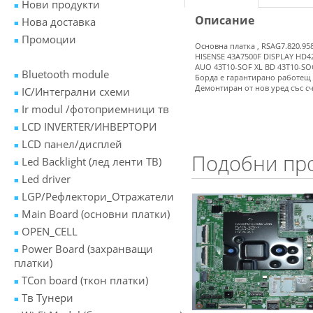
Нови продукти
Описание
Нова доставка
Промоции
Основна платка , RSAG7.820.95
HISENSE 43A7500F DISPLAY HD4
AUO 43T10-SOF XL BD 43T10-SO
Bluetooth module
Борда е гарантирано работещ
Демонтиран от нов уред със с
IC/Интегрални схеми
Ir modul /фотоприемници тв
LCD INVERTER/ИНВЕРТОРИ
LCD панел/дисплей
Подобни пр
Led Backlight (лед ленти ТВ)
Led driver
LGP/Рефлектори_Отражатели
Main Board (основни платки)
OPEN_CELL
Power Board (захранващи
платки)
TCon board (ткон платки)
Tв Тунери