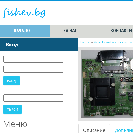
НАЧАЛО
ЗА НАС
КОНТАКТИ
Начало
»
Main Board (основни пла
Вход
Меню
Описание
Допълн