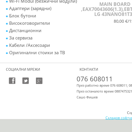
Wi-Fi Modul (безжични модули)
MAIN BOARD
Адаптери (зарядни)
,EAX70043606(1.3),EB
LG 43NANO81T
Блок бутони
80,00 €/1
Високоговорители
Дистанционни
За сервиза
Кабели /Аксесоари
Оригинални стоики за ТВ
СОЦИАЛНИ МРЕЖИ
КОНТАКТИ
076 608011
През работно време 076 608011; 0
През останалото време 088747532
Сашо Фишев
Co
Складов софту