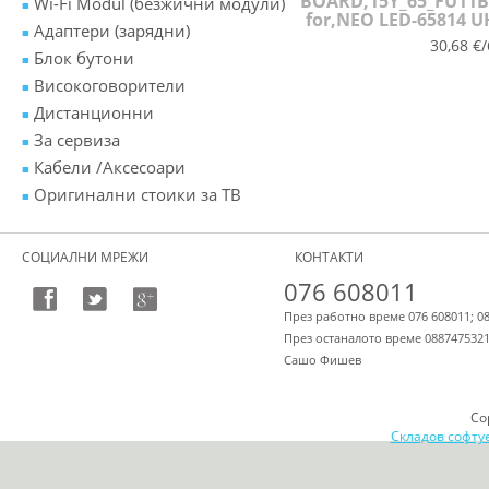
BOARD,15Y_65_FU11B
Wi-Fi Modul (безжични модули)
for,NEO LED-65814 U
Адаптери (зарядни)
30,68 €/
Блок бутони
Високоговорители
Дистанционни
За сервиза
Кабели /Аксесоари
Оригинални стоики за ТВ
СОЦИАЛНИ МРЕЖИ
КОНТАКТИ
076 608011
През работно време 076 608011; 0
През останалото време 088747532
Сашо Фишев
Co
Складов софту