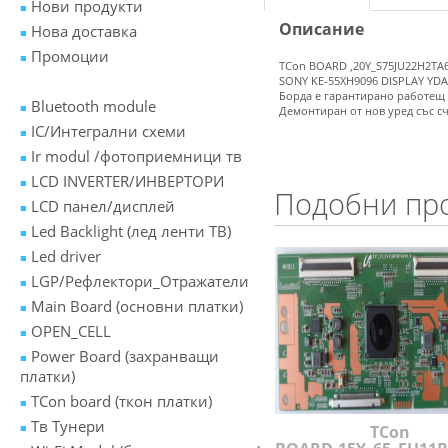
Нови продукти
Описание
Нова доставка
Промоции
TCon BOARD ,20Y_S75JU22H2TA
SONY KE-55XH9096 DISPLAY YD
Борда е гарантирано работещ
Bluetooth module
Демонтиран от нов уред със с
IC/Интегрални схеми
Ir modul /фотоприемници тв
LCD INVERTER/ИНВЕРТОРИ
Подобни пр
LCD панел/дисплей
Led Backlight (лед ленти ТВ)
Led driver
LGP/Рефлектори_Отражатели
Main Board (основни платки)
OPEN_CELL
Power Board (захранващи
платки)
TCon board (ткон платки)
Tв Тунери
TCon