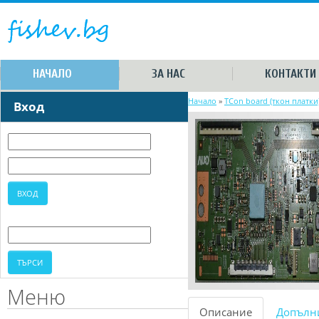
НАЧАЛО
ЗА НАС
КОНТАКТИ
Начало
»
TCon board (ткон платки
Вход
Меню
Описание
Допълн