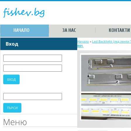
НАЧАЛО
ЗА НАС
КОНТАКТИ
Начало
»
Led Backlight (лед ленти 
Вход
R01,
Меню