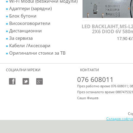
Wi-Fi Modul (безжични модули)
Адаптери (зарядни)
Блок бутони
Високоговорители
LED BACKLAIHT,MS-L2
Дистанционни
2X6 DIOD 6V 58
За сервиза
17,90 €/
Кабели /Аксесоари
Оригинални стоики за ТВ
СОЦИАЛНИ МРЕЖИ
КОНТАКТИ
076 608011
През работно време 076 608011; 0
През останалото време 088747532
Сашо Фишев
Co
Складов софту