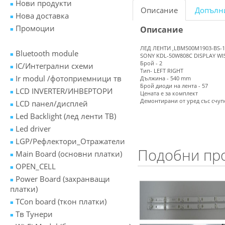
Нови продукти
Описание
Допълн
Нова доставка
Промоции
Описание
ЛЕД ЛЕНТИ ,LBM500M1903-BS-1(HF
Bluetooth module
SONY KDL-50W808C DISPLAY W
Брой - 2
IC/Интегрални схеми
Тип- LEFT RIGHT
Ir modul /фотоприемници тв
Дължина - 540 mm
Брой диоди на лента - 57
LCD INVERTER/ИНВЕРТОРИ
Цената е за комплект
Демонтирани от уред със счуп
LCD панел/дисплей
Led Backlight (лед ленти ТВ)
Led driver
LGP/Рефлектори_Отражатели
Подобни пр
Main Board (основни платки)
OPEN_CELL
Power Board (захранващи
платки)
TCon board (ткон платки)
Tв Тунери