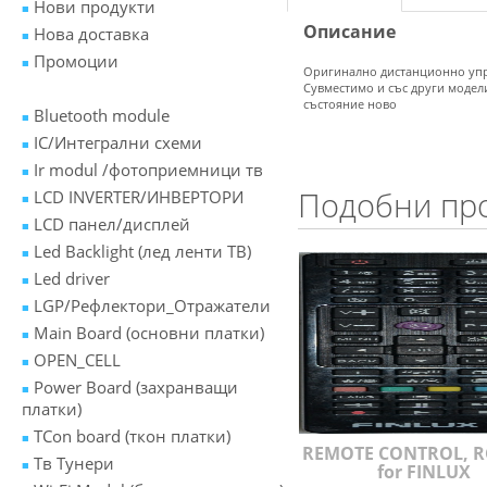
Нови продукти
Описание
Нова доставка
Промоции
Оригинално дистанционно упр
Сувместимо и със други модел
състояние ново
Bluetooth module
IC/Интегрални схеми
Ir modul /фотоприемници тв
Подобни пр
LCD INVERTER/ИНВЕРТОРИ
LCD панел/дисплей
Led Backlight (лед ленти ТВ)
Led driver
LGP/Рефлектори_Отражатели
Main Board (основни платки)
OPEN_CELL
Power Board (захранващи
платки)
TCon board (ткон платки)
REMOTE CONTROL, RC
Tв Тунери
for FINLUX