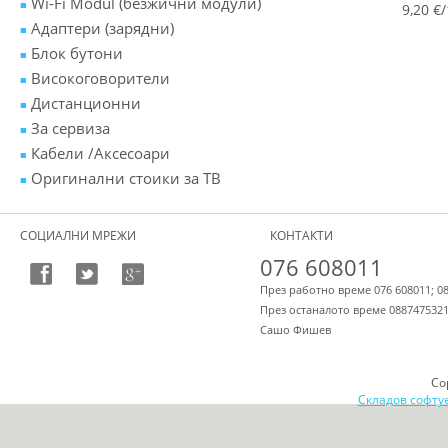
Wi-Fi Modul (безжични модули)
9,20 €/
Адаптери (зарядни)
Блок бутони
Високоговорители
Дистанционни
За сервиза
Кабели /Аксесоари
Оригинални стоики за ТВ
СОЦИАЛНИ МРЕЖИ
КОНТАКТИ
076 608011
През работно време 076 608011; 0
През останалото време 088747532
Сашо Фишев
Co
Складов софту