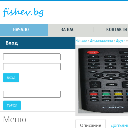
НАЧАЛО
ЗА НАС
КОНТАКТИ
Начало
»
Дистанционни
»
Други
Вход
Меню
Описание
Допълн