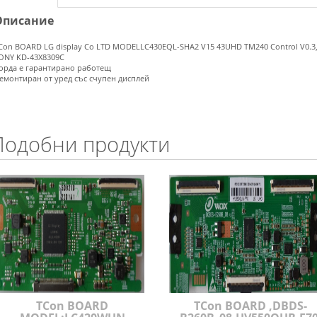
Описание
Con BOARD LG display Co LTD MODELLC430EQL-SHA2 V15 43UHD TM240 Control V0.3,
ONY KD-43X8309C
орда е гарантирано работещ
емонтиран от уред със счупен дисплей
Подобни продукти
TCon BOARD
TCon BOARD ,DBDS-