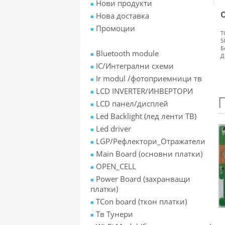
Нови продукти
Нова доставка
Промоции
T
S
Б
Bluetooth module
Д
IC/Интегрални схеми
Ir modul /фотоприемници тв
LCD INVERTER/ИНВЕРТОРИ
LCD панел/дисплей
Led Backlight (лед ленти ТВ)
Led driver
LGP/Рефлектори_Отражатели
Main Board (основни платки)
OPEN_CELL
Power Board (захранващи
платки)
TCon board (ткон платки)
Tв Тунери