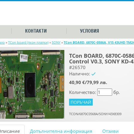
КОНТАКТИ
УСЛОВИЯ
ало
»
TCon board (ткон платки)
»
SONY
»
TCon BOARD, 6870C-0586A, V15 43UHD TM24
TCon BOARD, 6870C-058
Control V0.3, SONY KD-
#26570
Налично:
yes
40,90 €/79,99 лв.
Количество:
бр.
TCON/6870C0568A/SONY/43X8309
Описание
Допълнителна информация
Отзиви