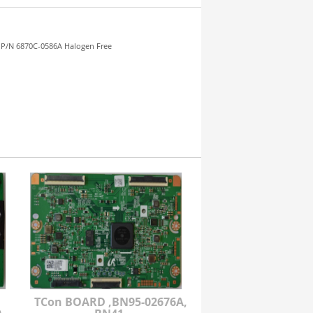
P/N 6870C-0586A Halogen Free
TCon BOARD ,BN95-02676A,