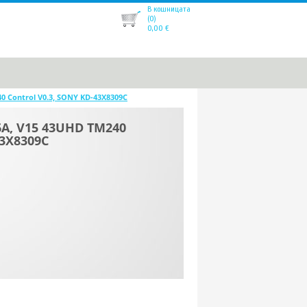
В кошницата
(0)
0,00
€
0 Control V0.3, SONY KD-43X8309C
6A, V15 43UHD TM240
43X8309C