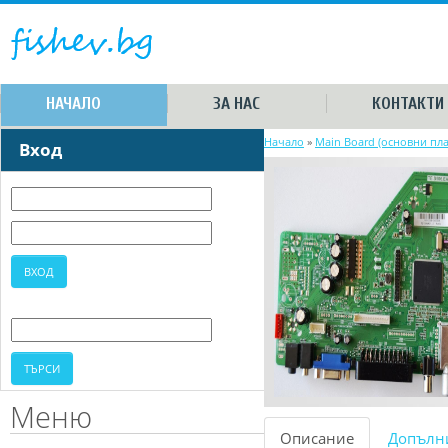
НАЧАЛО
ЗА НАС
КОНТАКТИ
Начало
»
Main Board (основни пла
Вход
Меню
Описание
Допълн