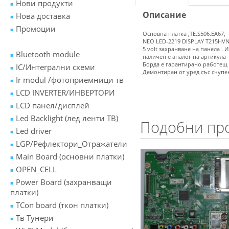
Нови продукти
Описание
Нова доставка
Промоции
Основна платка ,TE.S506.EA67,
NEO LED-2219 DISPLAY T215HVN
5 volt захранване на панела .
Bluetooth module
наличен е аналог на артикула
Борда е гарантирано работещ
IC/Интегрални схеми
Демонтиран от уред със счупе
Ir modul /фотоприемници тв
LCD INVERTER/ИНВЕРТОРИ
LCD панел/дисплей
Led Backlight (лед ленти ТВ)
Подобни пр
Led driver
LGP/Рефлектори_Отражатели
Main Board (основни платки)
OPEN_CELL
Power Board (захранващи
платки)
TCon board (ткон платки)
Tв Тунери