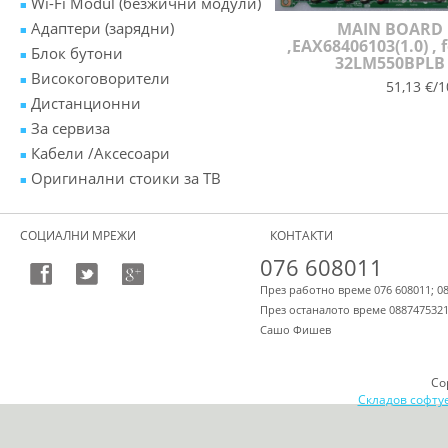
Wi-Fi Modul (безжични модули)
Адаптери (зарядни)
MAIN BOARD
,EAX68406103(1.0) , f
Блок бутони
32LM550BPLB
Високоговорители
51,13 €/1
Дистанционни
За сервиза
Кабели /Аксесоари
Оригинални стоики за ТВ
СОЦИАЛНИ МРЕЖИ
КОНТАКТИ
076 608011
През работно време 076 608011; 0
През останалото време 088747532
Сашо Фишев
Co
Складов софту