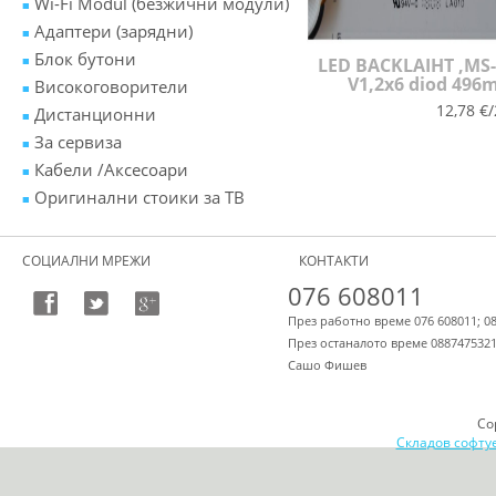
Wi-Fi Modul (безжични модули)
Адаптери (зарядни)
Блок бутони
LED BACKLAIHT ,MS
V1,2x6 diod 49
Високоговорители
12,78 €/
Дистанционни
За сервиза
Кабели /Аксесоари
Оригинални стоики за ТВ
СОЦИАЛНИ МРЕЖИ
КОНТАКТИ
076 608011
През работно време 076 608011; 0
През останалото време 088747532
Сашо Фишев
Co
Складов софту