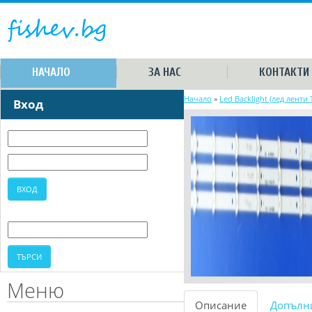
НАЧАЛО
ЗА НАС
КОНТАКТИ
Начало
»
Led Backlight (лед ленти 
Вход
Меню
Описание
Допълн