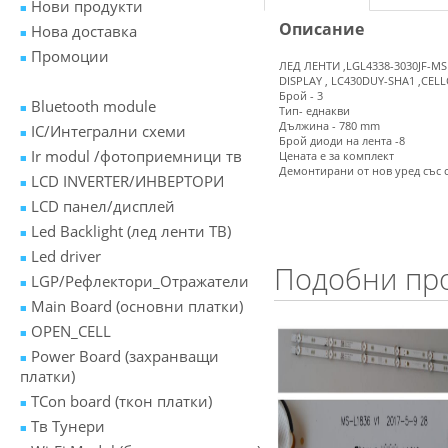
Нови продукти
Описание
Нова доставка
Промоции
ЛЕД ЛЕНТИ ,LGL4338-3030JF-MS
DISPLAY , LC430DUY-SHA1 ,CELL
Брой - 3
Bluetooth module
Тип- еднакви
Дължина - 780 mm
IC/Интегрални схеми
Брой диоди на лента -8
Ir modul /фотоприемници тв
Цената е за комплект
Демонтирани от нов уред със 
LCD INVERTER/ИНВЕРТОРИ
LCD панел/дисплей
Led Backlight (лед ленти ТВ)
Led driver
Подобни пр
LGP/Рефлектори_Отражатели
Main Board (основни платки)
OPEN_CELL
Power Board (захранващи
платки)
TCon board (ткон платки)
Tв Тунери