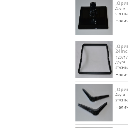
,Ори
Други
ST/CHIN
Налич
,Ори
24inc
#20717
Други
ST/CHIN
Налич
,Ори
Други
ST/CHIN
Налич