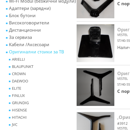
Wi-Fi Modul (безжични модули)
С по
Адаптери (зарядни)
Блок бутони
Високоговорители
Ориг
Дистанционни
VESTEL
За сервиза
ST/40-5
Кабели /Аксесоари
Налич
Оригинални стоики за ТВ
ARIELLI
BLAUPUNKT
Ориг
CROWN
VESTEL
DAEWOO
ST/40-5
ELITE
С по
FINLUX
GRUNDIG
HISENSE
,Ориг
HITACHI
#3912
JVC
VESTEL