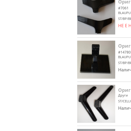
Ориг
#7061
BLAUPU
ST/BP/B
НЕ Е
Ориг
#14780
BLAUPU
ST/BP/B
Налич
Ориг
Други
ST/CELL
Налич