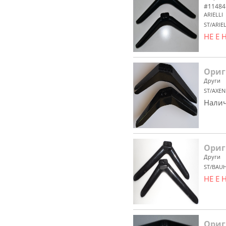
#11484
ARIELLI
ST/ARIE
НЕ Е
Ориг
Други
ST/AXEN
Налич
Ориг
Други
ST/BAUH
НЕ Е
Ориг