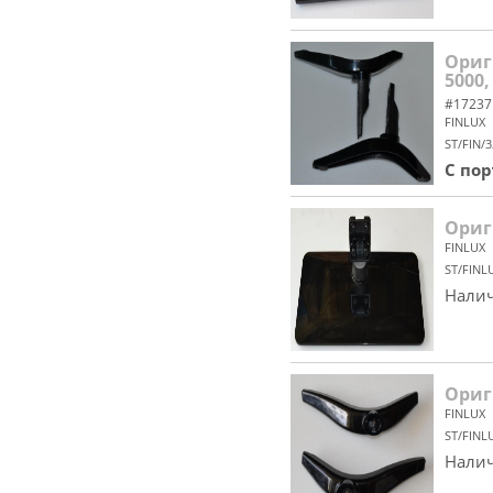
Ориг
5000,
#17237
FINLUX
ST/FIN/
С по
Ориги
FINLUX
ST/FINL
Налич
Ориг
FINLUX
ST/FINL
Налич