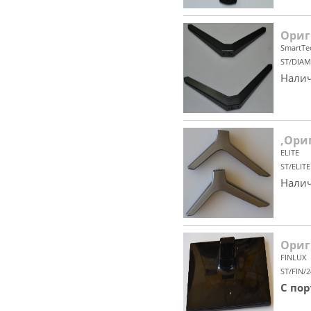
Ориг
SmartTe
ST/DIAM
Налич
,Ориг
ELITE
ST/ELITE
Налич
Ориг
FINLUX
ST/FIN/
С по