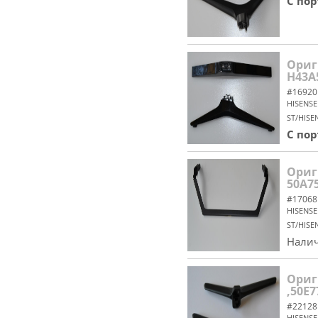
С по
Ориг
H43A
#16920
HISENSE
ST/HISE
С по
Ориг
50A7
#17068
HISENSE
ST/HISE
Налич
Ориг
,50E7
#22128
HISENSE