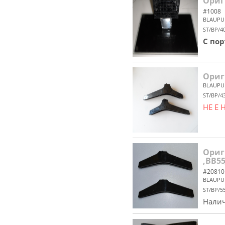
Ориг
#1008
BLAUPU
ST/BP/4
С по
Ориг
BLAUPU
ST/BP/4
НЕ Е
Ориг
,BB55
#20810
BLAUPU
ST/BP/5
Налич