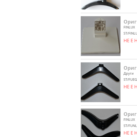
Ориг
FINLUX
ST/FINL
НЕ Е
Ориг
Други
ST/FUE
НЕ Е
Ориг
FINLUX
ST/FUNL
НЕ Е