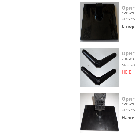
Ориг
CROWN
ST/CRO
С по
Ориг
CROWN
ST/CRO
НЕ Е
Ориг
CROWN
ST/CRO
Налич