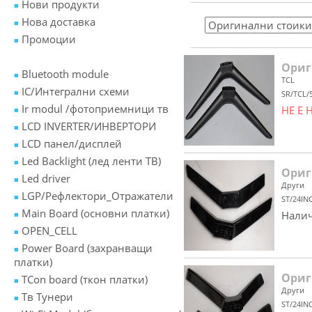
Нови продукти
Нова доставка
Промоции
Ориг
Bluetooth module
TCL
IC/Интегрални схеми
SR/TCL/
Ir modul /фотоприемници тв
НЕ Е
LCD INVERTER/ИНВЕРТОРИ
LCD панел/дисплей
Led Backlight (лед ленти ТВ)
Ориг
Led driver
Други
LGP/Рефлектори_Отражатели
ST/24IN
Main Board (основни платки)
Налич
OPEN_CELL
Power Board (захранващи
платки)
Ориг
TCon board (ткон платки)
Други
Tв Тунери
ST/24IN