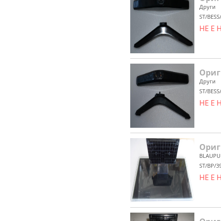
Други
ST/BESS
НЕ Е
Ориг
Други
ST/BESS
НЕ Е
Ориг
BLAUPU
ST/BP/3
НЕ Е