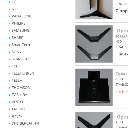
LG
ST/65IN
NEO
С по
PANASONIC
PHILIPS
,Ориг
SAMSUNG
#26643
SHARP
NEO
SmartTech
ST/ALLV
SONY
Налич
STARLIGHT
TCL
TELEFUNKEN
Ориг
ARIELLI
TESLA
ST/AR/3
THOMSON
НЕ Е
TOSHIBA
VESTEL
XIAOMI
Други
,Ориг
ARIELLI
УНИВЕРСАЛНИ
ST/AR/4