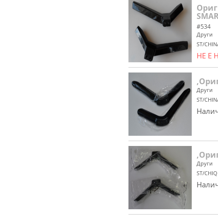
Ориг
SMAR
#534
Други
ST/CHIN
НЕ Е
,Ори
Други
ST/CHIN
Налич
,Ори
Други
ST/CHIQ
Налич