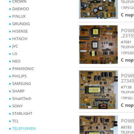
CROWN
TELEFU
17IPS12
DAEWOO
С по
FINLUX
GRUNDIG
POWER
HISENSE
,2315
HITACHI
#7081
JVC
TELEFU
17IPS20
LG
С по
NEO
PANASONIC
POWER
PHILIPS
27345
SAMSUNG
#7138
SHARP
TELEFU
SmartTech
17IPS61
С по
SONY
STARLIGHT
POWER
TCL
#8183
TELEFUNKEN
TELEFU