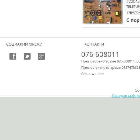
#22042
TELEFU
17IPS72
С по
СОЦИАЛНИ МРЕЖИ
КОНТАКТИ
076 608011
През работно време 076 608011; 0
През останалото време 088747532
Сашо Фишев
Co
Складов софту