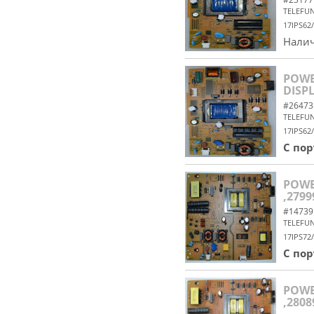
TELEFU
17IPS62
Налич
POWER
DISPL
#26473
TELEFU
17IPS62
С по
POWER
,2799
#14739
TELEFU
17IPS72
С по
POWER
,2808