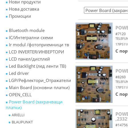
Нови продукти
Нова доставка
Промоции
POWER
Bluetooth module
#7120
IC/Интегрални схеми
TELEFU
Ir modul /фотоприемници тв
17IPS11
С по
LCD INVERTER/ИНВЕРТОРИ
LCD панел/дисплей
Led Backlight (лед ленти ТВ)
POWER
Led driver
#8260
LGP/Рефлектори_Отражатели
TELEFU
Main Board (основни платки)
17IPS11
С по
OPEN_CELL
Power Board (захранващи
платки)
POWER
ARIELLI
,2332
BLAUPUNKT
#14756