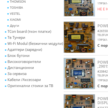
THOMSON
17IPS61
TOSHIBA
НЕ Е
VESTEL
XIAOMI
POWER
Други
TCon board (ткон платки)
#26550
TELEFU
Tв Тунери
17IPS61
Wi-Fi Modul (безжични модули)
С по
Адаптери (зарядни)
Блок бутони
Високоговорители
POWER
,2901
Дистанционни
#20842
За сервиза
TELEFU
Кабели /Аксесоари
17IPS62
Оригинални стоики за ТВ
С по
POWER
DISPL
#23177