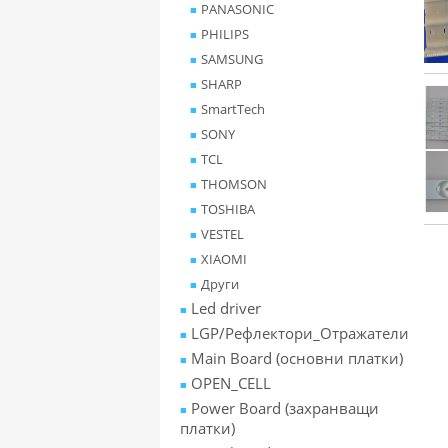
PANASONIC
PHILIPS
SAMSUNG
SHARP
SmartTech
SONY
TCL
THOMSON
TOSHIBA
VESTEL
XIAOMI
Други
Led driver
LGP/Рефлектори_Отражатели
Main Board (основни платки)
OPEN_CELL
Power Board (захранващи
платки)