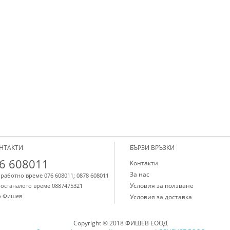
НТАКТИ
БЪРЗИ ВРЪЗКИ
6 608011
Контакти
За нас
 работно време 076 608011; 0878 608011
Условия за ползване
 останалото време 0887475321
о Фишев
Условия за доставка
Copyright ® 2018 ФИШЕВ ЕООД