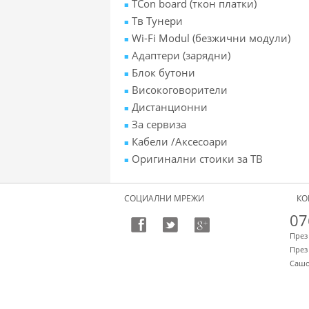
TCon board (ткон платки)
Tв Тунери
Wi-Fi Modul (безжични модули)
Адаптери (зарядни)
Блок бутони
Високоговорители
Дистанционни
За сервиза
Кабели /Аксесоари
Оригинални стоики за ТВ
СОЦИАЛНИ МРЕЖИ
КО
07
През
През
Саш