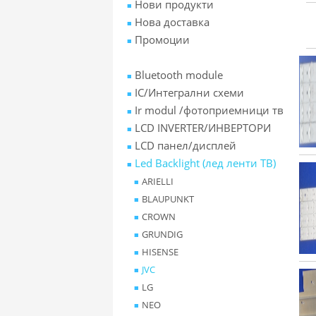
Нови продукти
Нова доставка
Промоции
Bluetooth module
IC/Интегрални схеми
Ir modul /фотоприемници тв
LCD INVERTER/ИНВЕРТОРИ
LCD панел/дисплей
Led Backlight (лед ленти ТВ)
ARIELLI
BLAUPUNKT
CROWN
GRUNDIG
HISENSE
JVC
LG
NEO