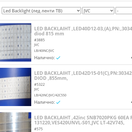
LED BACKLAIHT ,LED40D12-03,(A),PN:,3034
diod 815 mm
#3885
JVC
LB/40INC/JVC
Налично:
yes/no
LED BACKLAIHT ,LED42D15-01(C),PN:3034
DIOD ,855mm,
#5322
JVC
LB/42INC/JVC/42C550
Налично:
yes/no
LED BACKLAIHT ,42inc SNB7020PKG 60EA 
131220,VES420UNVL-S01,JVC LT-42V745,
#575