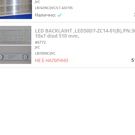
JVC
LB/42INC/JVC/LT-42V745
Налично:
yes/no
LED BACKLAIHT ,LED50D7-ZC14-01(B),PN:3
10x7 diod 510 mm,
#6772
JVC
LB/50INC/JVC
5
НЕ Е НАЛИЧНО
yes/no