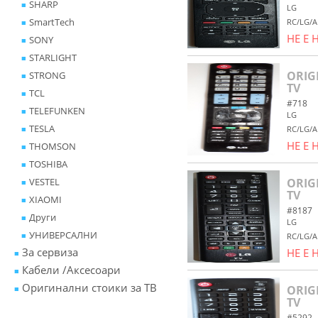
SHARP
LG
SmartTech
RC/LG/A
НЕ Е
SONY
STARLIGHT
ORIG
STRONG
TV
TCL
#718
TELEFUNKEN
LG
TESLA
RC/LG/A
НЕ Е
THOMSON
TOSHIBA
VESTEL
ORIG
TV
XIAOMI
#8187
Други
LG
УНИВЕРСАЛНИ
RC/LG/A
За сервиза
НЕ Е
Кабели /Аксесоари
Оригинални стоики за ТВ
ORIG
TV
#5292