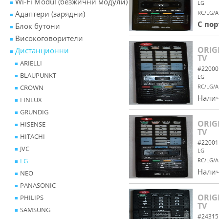
Wi-Fi Modul (безжични модули)
LG
Адаптери (зарядни)
RC/LG/A
С по
Блок бутони
Високоговорители
ORIG
Дистанционни
TV
ARIELLI
#22000
BLAUPUNKT
LG
RC/LG/A
CROWN
Налич
FINLUX
GRUNDIG
ORIG
HISENSE
TV
HITACHI
#22001
JVC
LG
LG
RC/LG/A
Налич
NEO
PANASONIC
ORIG
PHILIPS
TV
SAMSUNG
#24315