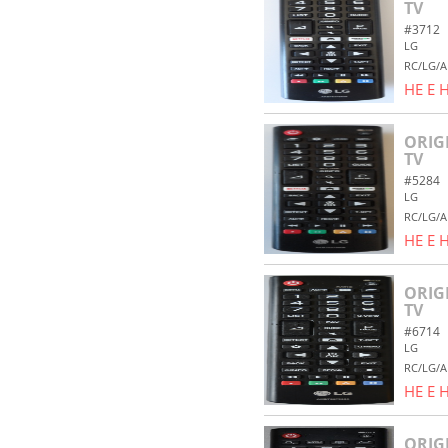
TV
#3712
LG
RC/LG/A
НЕ Е
ORIG
TV
#5284
LG
RC/LG/A
НЕ Е
ORIG
TV
#6714
LG
RC/LG/A
НЕ Е
ORIG