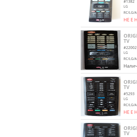
#1382
LG
RC/LG/A
НЕ Е
ORIG
TV
#22002
LG
RC/LG/A
Налич
ORIG
TV
#5293
LG
RC/LG/A
НЕ Е
ORIG
TV