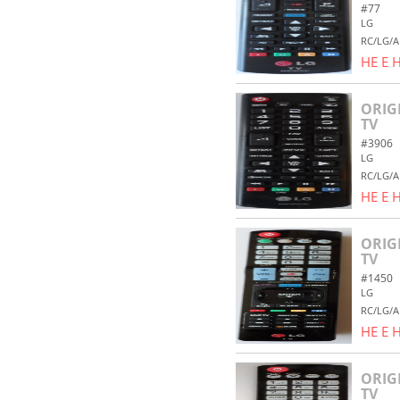
#77
LG
RC/LG/A
НЕ Е
ORIG
TV
#3906
LG
RC/LG/A
НЕ Е
ORIG
TV
#1450
LG
RC/LG/A
НЕ Е
ORIG
TV