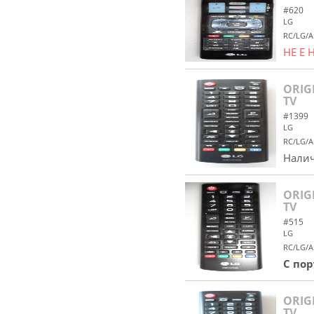
#620
LG
RC/LG/A
НЕ Е
ORIG
TV
#1399
LG
RC/LG/A
Налич
ORIG
TV
#515
LG
RC/LG/A
С по
ORIG
TV