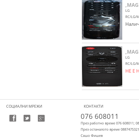
,MAG
LG
RC/LG/
Налич
,MAG
LG
RC/LG/
НЕ Е
СОЦИАЛНИ МРЕЖИ
КОНТАКТИ
076 608011
През работно време 076 608011; 0
През останалото време 088747532
Сашо Фишев