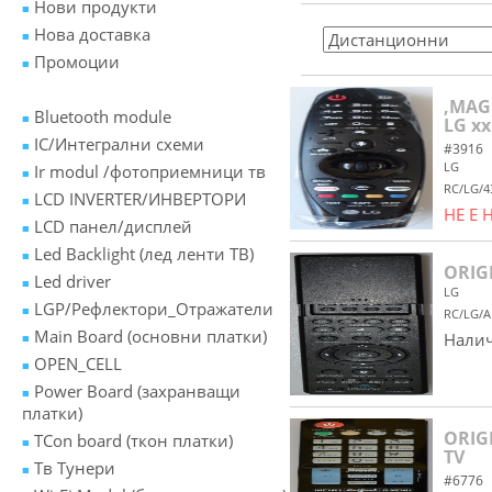
Нови продукти
Нова доставка
Промоции
,MAG
Bluetooth module
LG xx
IC/Интегрални схеми
#3916
LG
Ir modul /фотоприемници тв
RC/LG/4
LCD INVERTER/ИНВЕРТОРИ
НЕ Е
LCD панел/дисплей
Led Backlight (лед ленти ТВ)
ORIG
Led driver
LG
LGP/Рефлектори_Отражатели
RC/LG/A
Main Board (основни платки)
Налич
OPEN_CELL
Power Board (захранващи
платки)
ORIG
TCon board (ткон платки)
TV
Tв Тунери
#6776