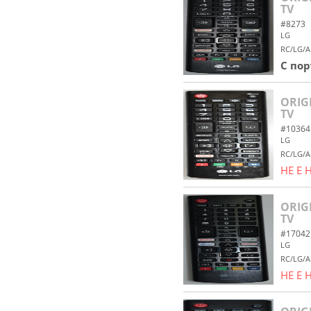
TV
#8273
LG
RC/LG/A
С по
ORIG
TV
#10364
LG
RC/LG/A
НЕ Е
ORIG
TV
#17042
LG
RC/LG/A
НЕ Е