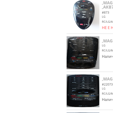
,MAG
,AKB
#873
LG
RC/LG/
НЕ Е
,MAG
LG
RC/LG/
Налич
,MAG
#22073
LG
RC/LG/
Налич