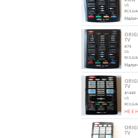
LG
RC/LG/A
Налич
ORIG
TV
#74
LG
RC/LG/A
Налич
ORIG
TV
#1449
LG
RC/LG/A
НЕ Е
ORIG
TV