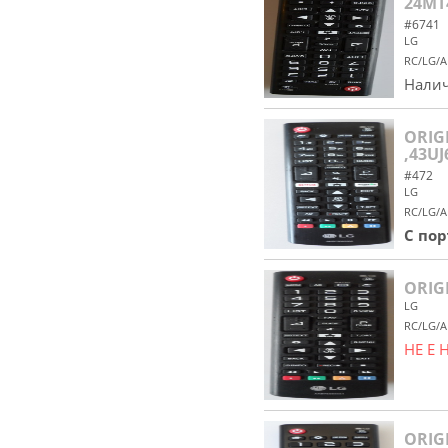
24MT
#6741
LG
RC/LG/A
Налич
ORIG
,43UJ
#472
LG
RC/LG/A
С по
ORIG
LG
RC/LG/A
НЕ Е
ORIG