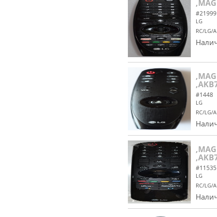
,MAG
#21999
LG
RC/LG/
Налич
,MAG
,AKB
#1448
LG
RC/LG/
Налич
,MAG
,AKB
#11535
LG
RC/LG/
Налич