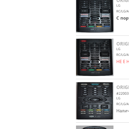
ORIG
LG
RC/LG/A
С по
ORIG
LG
RC/LG/A
НЕ Е
ORIG
#22003
LG
RC/LG/A
Налич