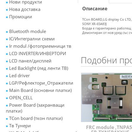
Нови продукти
Описание
Нова доставка
Промоции
TCon BOARD,LG display Co LTD,
SONY XR-65A83J
Борда е гарантирано работещ
Bluetooth module
Демонтиран от нов уред със с
IC/Интегрални схеми
Ir modul /фотоприемници тв
LCD INVERTER/ИНВЕРТОРИ
Подобни пр
LCD панел/дисплей
Led Backlight (лед ленти ТВ)
Led driver
LGP/Рефлектори_Отражатели
Main Board (основни платки)
OPEN_CELL
Power Board (захранващи
платки)
TCon board (ткон платки)
Tв Тунери
FRC module ,TNPA5