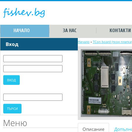
НАЧАЛО
ЗА НАС
КОНТАКТИ
Начало
»
TCon board (ткон платки
Вход
Меню
Описание
Допълн