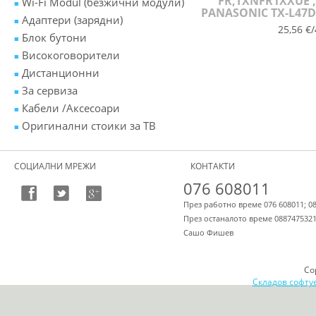
FR,TXNFR1XXUE ,
Wi-Fi Modul (безжични модули)
PANASONIC TX-L47D
Адаптери (зарядни)
25,56 €/
Блок бутони
Високоговорители
Дистанционни
За сервиза
Кабели /Аксесоари
Оригинални стоики за ТВ
СОЦИАЛНИ МРЕЖИ
КОНТАКТИ
076 608011
През работно време 076 608011; 0
През останалото време 088747532
Сашо Фишев
Co
Складов софту