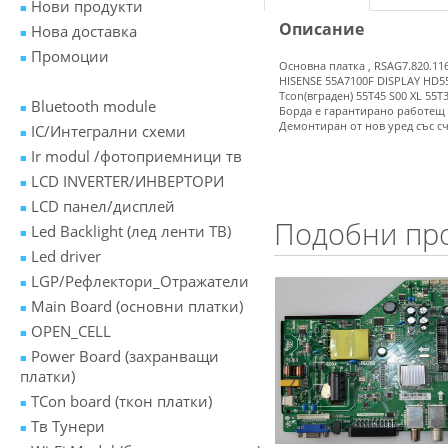
Нови продукти
Описание
Нова доставка
Промоции
Основна платка , RSAG7.820.11
HISENSE 55A7100F DISPLAY HD5
Tcon(вграден) 55T45 S00 XL 55T
Bluetooth module
Борда е гарантирано работещ
Демонтиран от нов уред със с
IC/Интегрални схеми
Ir modul /фотоприемници тв
LCD INVERTER/ИНВЕРТОРИ
LCD панел/дисплей
Подобни пр
Led Backlight (лед ленти ТВ)
Led driver
LGP/Рефлектори_Отражатели
Main Board (основни платки)
OPEN_CELL
Power Board (захранващи
платки)
TCon board (ткон платки)
Tв Тунери