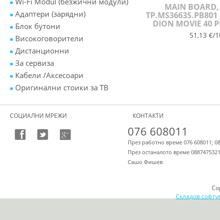
Wi-Fi Modul (безжични модули)
MAIN BOARD,
Адаптери (зарядни)
TP.MS3663S.PB801 ,
DION MOVIE 40 
Блок бутони
51,13 €/1
Високоговорители
Дистанционни
За сервиза
Кабели /Аксесоари
Оригинални стоики за ТВ
СОЦИАЛНИ МРЕЖИ
КОНТАКТИ
076 608011
През работно време 076 608011; 0
През останалото време 088747532
Сашо Фишев
Co
Складов софту