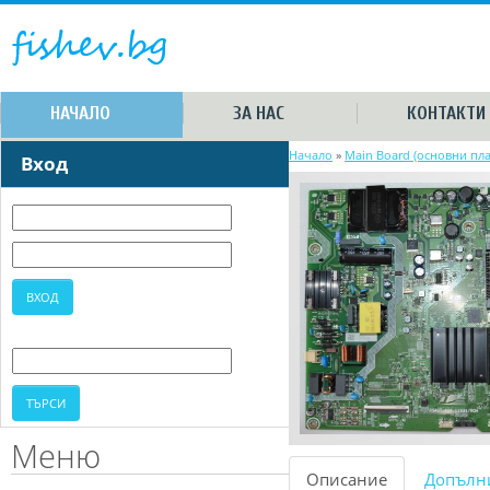
НАЧАЛО
ЗА НАС
КОНТАКТИ
Начало
»
Main Board (основни пла
Вход
Меню
Описание
Допълн