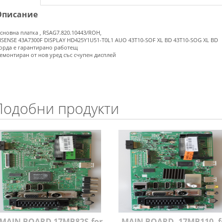
Описание
сновна платка , RSAG7.820.10443/ROH,
ISENSE 43A7300F DISPLAY HD425Y1U51-T0L1 AUO 43T10-SOF XL BD 43T10-SOG XL BD
орда е гарантирано работещ
емонтиран от нов уред със счупен дисплей
Подобни продукти
MAIN BOARD 17MB82S,for
MAIN BOARD ,17MB110, f