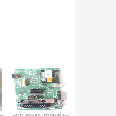
or
MAIN BOARD ,17MB82S,for