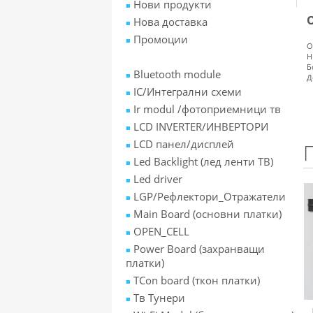
Нови продукти
Нова доставка
Промоции
О
H
Б
Bluetooth module
Д
IC/Интегрални схеми
Ir modul /фотоприемници тв
LCD INVERTER/ИНВЕРТОРИ
LCD панел/дисплей
Led Backlight (лед ленти ТВ)
Led driver
LGP/Рефлектори_Отражатели
Main Board (основни платки)
OPEN_CELL
Power Board (захранващи
платки)
TCon board (ткон платки)
Tв Тунери