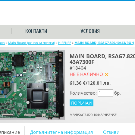
КОНТАКТИ
УСЛОВИЯ
ало
»
Main Board (основни платки)
»
HISENSE
»
MAIN BOARD, RSAG7.820.10443/ROH, 
MAIN BOARD, RSAG7.820.
43A7300F
#18404
НЕ Е НАЛИЧНО
yes
61,36 €/120,01 лв.
Количество:
бр.
MB/RSAG7.820.10443/HISENSE
Описание
Допълнителна информация
Отзиви