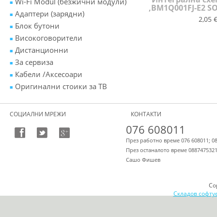
Wi-Fi Modul (безжични модули)
,BM1Q001FJ-E2 SO
Адаптери (зарядни)
2,05 €
Блок бутони
Високоговорители
Дистанционни
За сервиза
Кабели /Аксесоари
Оригинални стоики за ТВ
СОЦИАЛНИ МРЕЖИ
КОНТАКТИ
076 608011
През работно време 076 608011; 0
През останалото време 088747532
Сашо Фишев
Co
Складов софту