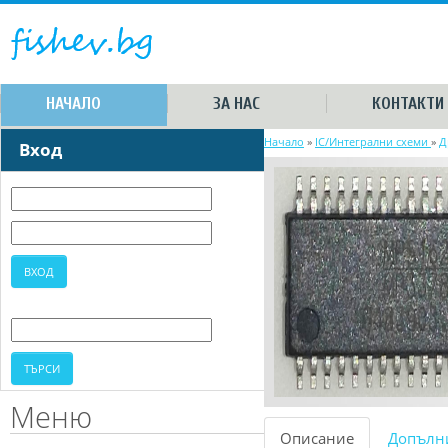
НАЧАЛО
ЗА НАС
КОНТАКТИ
Начало
»
IC/Интегрални схеми
»
Д
Вход
Меню
Описание
Допълн