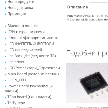
Нови продукти
Описание
Нова доставка
Промоции
Интегрална схема ,MP3378E, T
4-Channel WLED ControllerwithH
Bluetooth module
IC/Интегрални схеми
Ir modul /фотоприемници тв
LCD INVERTER/ИНВЕРТОРИ
LCD панел/дисплей
Подобни пр
Led Backlight (лед ленти ТВ)
Led driver
LGP/Рефлектори_Отражатели
Main Board (основни платки)
OPEN_CELL
Power Board (захранващи
платки)
TCon board (ткон платки)
Tв Тунери
Интегрална сх