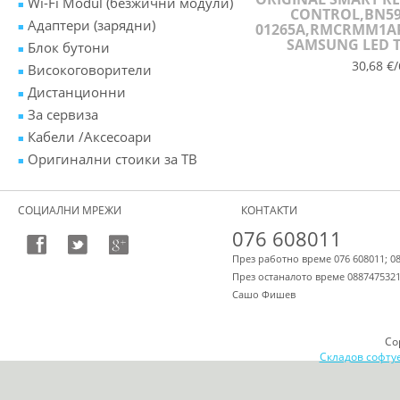
Wi-Fi Modul (безжични модули)
CONTROL,BN59
Адаптери (зарядни)
01265A,RMCRMM1AP1
SAMSUNG LED 
Блок бутони
30,68 €/
Високоговорители
Дистанционни
За сервиза
Кабели /Аксесоари
Оригинални стоики за ТВ
СОЦИАЛНИ МРЕЖИ
КОНТАКТИ
076 608011
През работно време 076 608011; 0
През останалото време 088747532
Сашо Фишев
Co
Складов софту