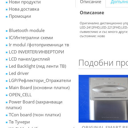
Описание
Допълн
Нови продукти
Нова доставка
Описание
Промоции
Оригинално дистанционно упр
LED-2412FHD,LED-2212FHD,LED-
Bluetooth module
съвместимо и със много други
състояние: ново
IC/Интегрални схеми
Ir modul /фотоприемници тв
LCD INVERTER/ИНВЕРТОРИ
LCD панел/дисплей
Подобни пр
Led Backlight (лед ленти ТВ)
Led driver
LGP/Рефлектори_Отражатели
Main Board (основни платки)
OPEN_CELL
Power Board (захранващи
платки)
TCon board (ткон платки)
Tв Тунери
ORIGINAL SMART R